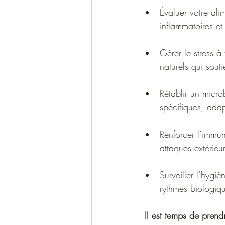
Évaluer votre ali
inflammatoires et 
Gérer le stress à
naturels qui souti
Rétablir un micro
spécifiques, adap
Renforcer l’immun
attaques extérieu
Surveiller l’hygi
rythmes biologiq
 Il est temps de prend