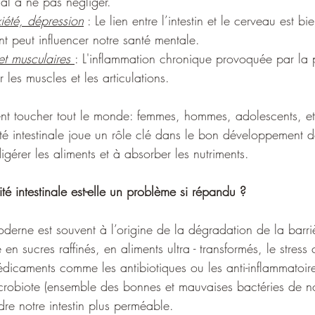
nal à ne pas négliger.
iété, dépression
 : Le lien entre l’intestin et le cerveau est 
nt peut influencer notre santé mentale.
et musculaires 
: L'inflammation chronique provoquée par la 
r les muscles et les articulations.
t toucher tout le monde: femmes, hommes, adolescents, et
té intestinale joue un rôle clé dans le bon développement d
igérer les aliments et à absorber les nutriments.
té intestinale est-elle un problème si répandu ?
rne est souvent à l’origine de la dégradation de la barrièr
en sucres raffinés, en aliments ultra - transformés, le stress
édicaments comme les antibiotiques ou les anti-inflammatoir
crobiote (ensemble des bonnes et mauvaises bactéries de notr
dre notre intestin plus perméable.