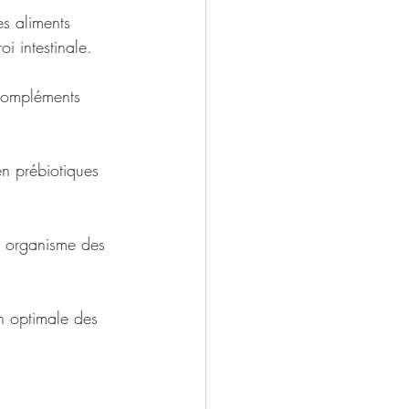
es aliments 
oi intestinale.
 compléments 
n prébiotiques 
re organisme des 
on optimale des 