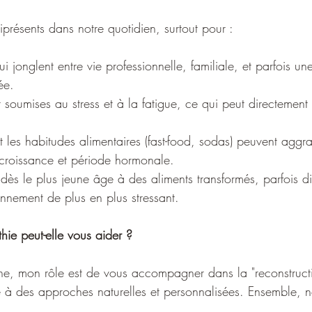
présents dans notre quotidien, surtout pour :
ui jonglent entre vie professionnelle, familiale, et parfois un
ée.
 soumises au stress et à la fatigue, ce qui peut directement 
t les habitudes alimentaires (fast-food, sodas) peuvent aggra
e croissance et période hormonale.
dès le plus jeune âge à des aliments transformés, parfois dif
onnement de plus en plus stressant.
ie peut-elle vous aider ?
he, mon rôle est de vous accompagner dans la "reconstructi
ce à des approches naturelles et personnalisées. Ensemble, 