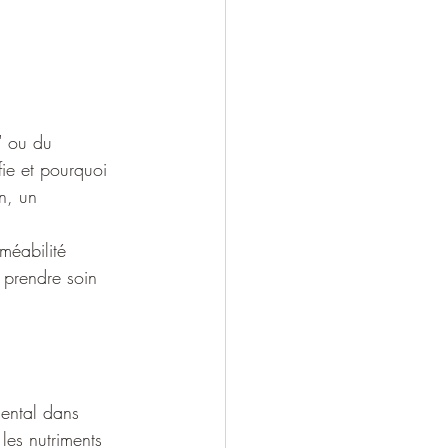
" ou du 
fie et pourquoi 
n, un 
méabilité 
e prendre soin 
mental dans 
les nutriments 