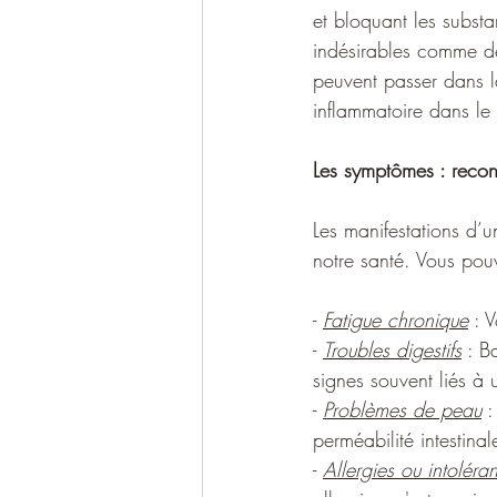
et bloquant les substa
indésirables comme de
peuvent passer dans l
inflammatoire dans le 
Les symptômes : recon
Les manifestations d’u
notre santé. Vous pou
- 
Fatigue chronique
 : 
- 
Troubles digestifs
 : B
signes souvent liés à u
- 
Problèmes de peau
 
perméabilité intestinal
- 
Allergies ou intoléra