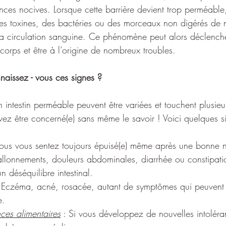
nces nocives. Lorsque cette barrière devient trop perméable,
s toxines, des bactéries ou des morceaux non digérés de n
a circulation sanguine. Ce phénomène peut alors déclenche
corps et être à l’origine de nombreux troubles.
naissez - vous ces signes ?
n intestin perméable peuvent être variées et touchent plusie
vez être concerné(e) sans même le savoir ! Voici quelques s
Vous vous sentez toujours épuisé(e) même après une bonne 
allonnements, douleurs abdominales, diarrhée ou constipati
n déséquilibre intestinal.
: Eczéma, acné, rosacée, autant de symptômes qui peuvent ê
e.
nces alimentaires
 : Si vous développez de nouvelles intolér