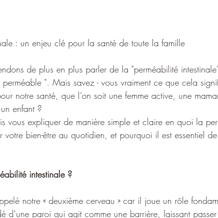
nale : un enjeu clé pour la santé de toute la famille
ndons de plus en plus parler de la "perméabilité intestinale
n perméable ". Mais savez - vous vraiment ce que cela signi
l pour notre santé, que l’on soit une femme active, une mama
un enfant ? 
ais vous expliquer de manière simple et claire en quoi la per
er votre bien-être au quotidien, et pourquoi il est essentiel d
abilité intestinale ?
 appelé notre « deuxième cerveau » car il joue un rôle fonda
rdé d’une paroi qui agit comme une barrière, laissant passer 