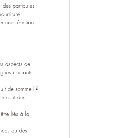
 des particules 
ourriture 
r une réaction 
urs aspects de 
ignes courants :
nuit de sommeil ?
on sont des 
tre liés à la 
ances ou des 