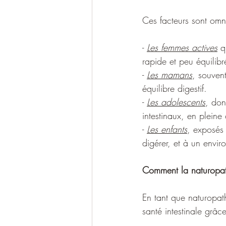
Ces facteurs sont omni
- 
Les femmes actives
 q
rapide et peu équilibr
- 
Les mamans
, souvent
équilibre digestif.
- 
Les adolescents
, don
intestinaux, en plein
- 
Les enfants
, exposés 
digérer, et à un envir
Comment la naturopath
En tant que naturopat
santé intestinale grâ