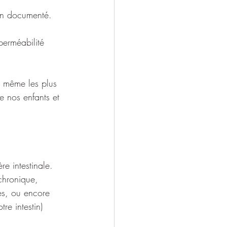
bien documenté. 
perméabilité 
 même les plus 
e nos enfants et 
e intestinale. 
 chronique, 
es, ou encore 
e intestin) 