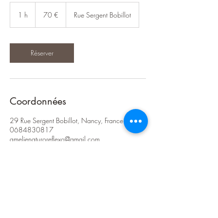
70
euros
1 h
1
70 €
Rue Sergent Bobillot
Réserver
Coordonnées
29 Rue Sergent Bobillot, Nancy, France
0684830817
amelienaturoreflexo@gmail.com