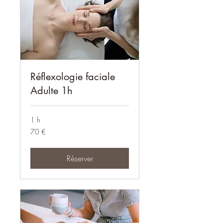
Réflexologie faciale
Adulte 1h
1 h
70
70 €
euros
Réserver