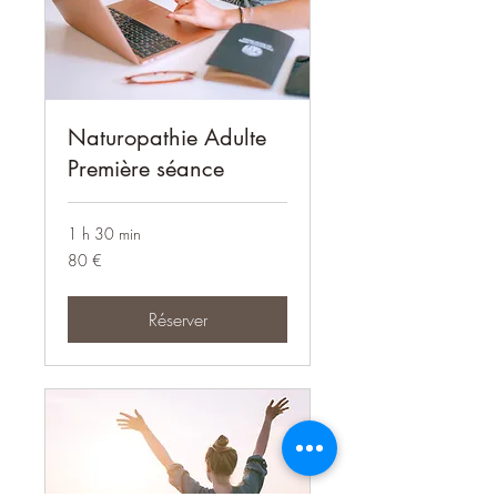
Naturopathie Adulte
Première séance
1 h 30 min
80
80 €
euros
Réserver